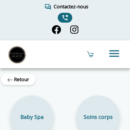
forum
Contactez-nous
phone_forwarded
menu
Retour
Baby Spa
Soins corps