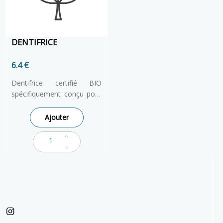
DENTIFRICE
6.4 €
Dentifrice certifié BIO
spécifiquement conçu pour
les enfants à partir de 3 ans
Goût pomme/menthe
Ajouter