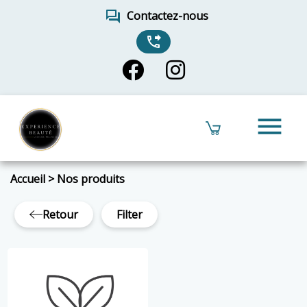
forum
Contactez-nous
phone_forwarded
menu
Accueil
>
Nos produits
Retour
Filter