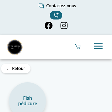
forum
Contactez-nous
phone_forwarded
menu
Retour
Fish
pédicure