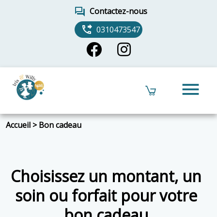
forum
Contactez-nous
phone_forwarded
0310473547
menu
Accueil
>
Bon cadeau
Choisissez un montant, un
soin ou forfait pour votre
bon cadeau